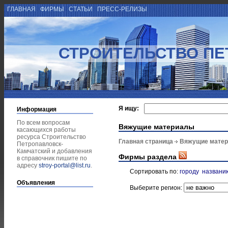
ГЛАВНАЯ
ФИРМЫ
СТАТЬИ
ПРЕСС-РЕЛИЗЫ
СТРОИТЕЛЬСТВО ПЕ
Я ищу:
Информация
По всем вопросам
Вяжущие материалы
касающихся работы
ресурса Строительство
Главная страница
Вяжущие мате
Петропавловск-
Камчатский и добавления
Фирмы раздела
в справочник пишите по
адресу
stroy-portal@list.ru
.
Сортировать по:
городу
названи
Объявления
Выберите регион: