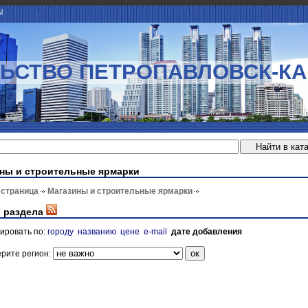
Ы
ЬСТВО ПЕТРОПАВЛОВСК-К
ны и строительные ярмарки
 страница
Магазины и строительные ярмарки
 раздела
ировать по:
городу
названию
цене
e-mail
дате добавления
рите регион: