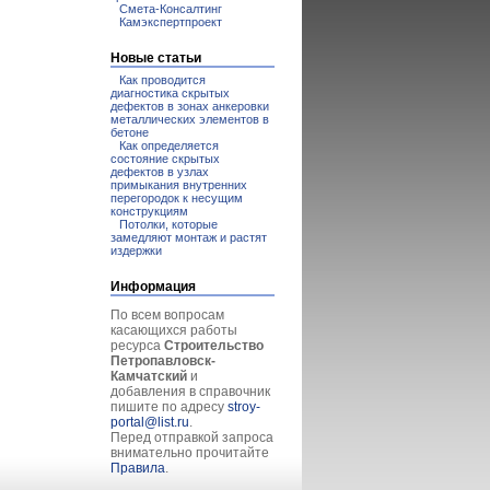
Смета-Консалтинг
Камэкспертпроект
Новые статьи
Как проводится
диагностика скрытых
дефектов в зонах анкеровки
металлических элементов в
бетоне
Как определяется
состояние скрытых
дефектов в узлах
примыкания внутренних
перегородок к несущим
конструкциям
Потолки, которые
замедляют монтаж и растят
издержки
Информация
По всем вопросам
касающихся работы
ресурса
Строительство
Петропавловск-
Камчатский
и
добавления в справочник
пишите по адресу
stroy-
portal@list.ru
.
Перед отправкой запроса
внимательно прочитайте
Правила
.