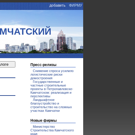
добавить
ФИРМУ
АМЧАТСКИЙ
Пресс-релизы
Снижение спроса усилило
логистические риски
домостроения
Государственные и
частные строительные
проекты в Петропавловске-
Камчатском: реализация и
перспективы
Ландшафтное
благоустройство и
строительство на сложных
участках Камчатки
Новые фирмы
Министерство
Строительства Камчатского
края