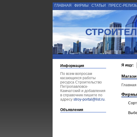
ГЛАВНАЯ
ФИРМЫ
СТАТЬИ
ПРЕСС-РЕЛИЗ
СТРОИТЕЛ
Я ищу:
Информация
По всем вопросам
Магази
касающихся работы
ресурса Строительство
Главная
Петропавловск-
Камчатский и добавления
Фирмы
в справочник пишите по
адресу
stroy-portal@list.ru
.
Сорт
Объявления
Выбе