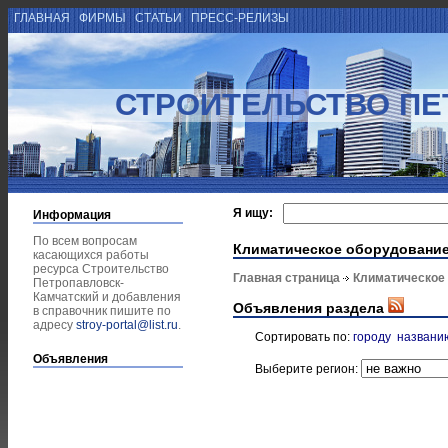
ГЛАВНАЯ
ФИРМЫ
СТАТЬИ
ПРЕСС-РЕЛИЗЫ
СТРОИТЕЛЬСТВО ПЕ
Я ищу:
Информация
По всем вопросам
Климатическое оборудовани
касающихся работы
ресурса Строительство
Главная страница
Климатическое
Петропавловск-
Камчатский и добавления
Объявления раздела
в справочник пишите по
адресу
stroy-portal@list.ru
.
Сортировать по:
городу
названи
Объявления
Выберите регион: