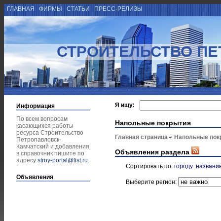
ГЛАВНАЯ
ФИРМЫ
СТАТЬИ
ПРЕСС-РЕЛИЗЫ
СТРОИТЕЛЬСТВО ПЕ
Я ищу:
Информация
По всем вопросам
Напольные покрытия
касающихся работы
ресурса Строительство
Главная страница
Напольные пок
Петропавловск-
Камчатский и добавления
Объявления раздела
в справочник пишите по
адресу
stroy-portal@list.ru
.
Сортировать по:
городу
названи
Объявления
Выберите регион: