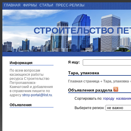
ГЛАВНАЯ
ФИРМЫ
СТАТЬИ
ПРЕСС-РЕЛИЗЫ
СТРОИТЕЛЬСТВО ПЕ
Я ищу:
Информация
По всем вопросам
Тара, упаковка
касающихся работы
ресурса Строительство
Главная страница
Тара, упаковка
Петропавловск-
Камчатский и добавления
Объявления раздела
в справочник пишите по
адресу
stroy-portal@list.ru
.
Сортировать по:
городу
названи
Объявления
Выберите регион: