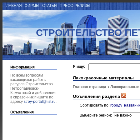
ГЛАВНАЯ
ФИРМЫ
СТАТЬИ
ПРЕСС-РЕЛИЗЫ
СТРОИТЕЛЬСТВО ПЕ
Я ищу:
Информация
По всем вопросам
Лакокрасочные материалы
касающихся работы
ресурса Строительство
Главная страница
Лакокрасочные
Петропавловск-
Камчатский и добавления
Объявления раздела
в справочник пишите по
адресу
stroy-portal@list.ru
.
Сортировать по:
городу
названи
Объявления
Выберите регион: