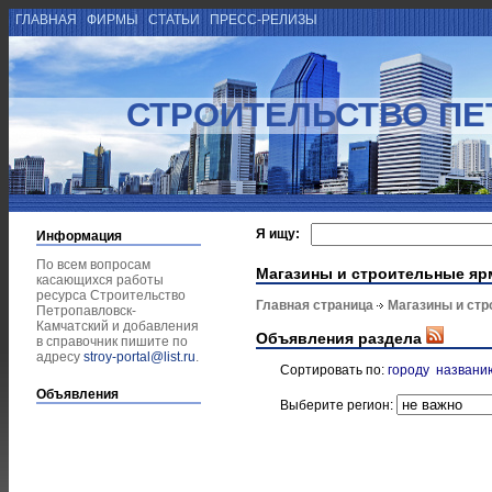
ГЛАВНАЯ
ФИРМЫ
СТАТЬИ
ПРЕСС-РЕЛИЗЫ
СТРОИТЕЛЬСТВО ПЕ
Я ищу:
Информация
По всем вопросам
Магазины и строительные яр
касающихся работы
ресурса Строительство
Главная страница
Магазины и ст
Петропавловск-
Камчатский и добавления
Объявления раздела
в справочник пишите по
адресу
stroy-portal@list.ru
.
Сортировать по:
городу
названи
Объявления
Выберите регион: