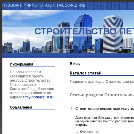
ГЛАВНАЯ
ФИРМЫ
СТАТЬИ
ПРЕСС-РЕЛИЗЫ
СТРОИТЕЛЬСТВО ПЕ
Я ищу:
Информация
По всем вопросам
Каталог статей
касающихся работы
ресурса Строительство
Главная страница
Строительно-р
Петропавловск-
Камчатский и добавления
в справочник пишите по
Статьи раздела Строительно
адресу
stroy-portal@list.ru
.
Объявления
Строительно-ремонтные услуги,
1.
Даже опытная бригада строительно-р
на одном участке быстро распростран
затраты.
...
подробнее