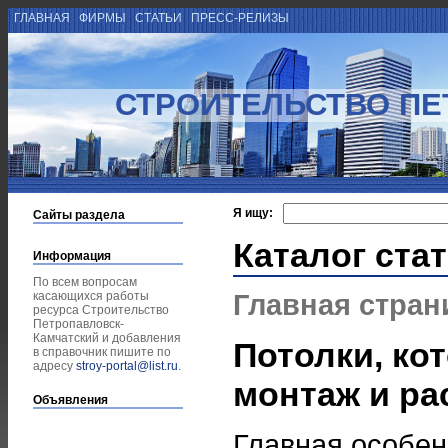
ГЛАВНАЯ
ФИРМЫ
СТАТЬИ
ПРЕСС-РЕЛИЗЫ
СТРОИТЕЛЬСТВО ПЕ
Я ищу:
Сайты раздела
Каталог ста
Информация
По всем вопросам
Главная стран
касающихся работы
ресурса Строительство
Петропавловск-
Камчатский и добавления
Потолки, ко
в справочник пишите по
адресу
stroy-portal@list.ru
.
монтаж и ра
Объявления
Главная особен