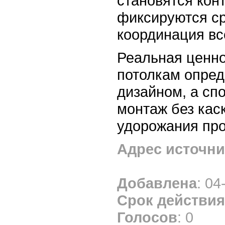
становятся конт
фиксируются ср
координация вс
Реальная ценно
потолкам опред
дизайном, а сп
монтаж без кас
удорожания про
Адрес источни
Добавлена
: 04
Срок действия
Голосов
: 0