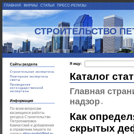
ГЛАВНАЯ
ФИРМЫ
СТАТЬИ
ПРЕСС-РЕЛИЗЫ
СТРОИТЕЛЬСТВО ПЕ
Я ищу:
Сайты раздела
Строительная экспертиза
Каталог ста
Повторная экспертиза
сметы
Проведение
негосударственной
Главная стран
экспертизы
надзор
Информация
По всем вопросам
касающихся работы
Как определ
ресурса Строительство
Петропавловск-
скрытых деф
Камчатский и добавления
в справочник пишите по
адресу
stroy-portal@list.ru
.