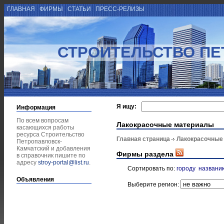
ГЛАВНАЯ
ФИРМЫ
СТАТЬИ
ПРЕСС-РЕЛИЗЫ
СТРОИТЕЛЬСТВО ПЕ
Я ищу:
Информация
По всем вопросам
Лакокрасочные материалы
касающихся работы
ресурса Строительство
Главная страница
Лакокрасочные
Петропавловск-
Камчатский и добавления
Фирмы раздела
в справочник пишите по
адресу
stroy-portal@list.ru
.
Сортировать по:
городу
названи
Объявления
Выберите регион: