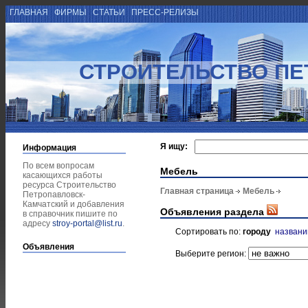
ГЛАВНАЯ
ФИРМЫ
СТАТЬИ
ПРЕСС-РЕЛИЗЫ
СТРОИТЕЛЬСТВО ПЕ
Я ищу:
Информация
По всем вопросам
Мебель
касающихся работы
ресурса Строительство
Главная страница
Мебель
Петропавловск-
Камчатский и добавления
Объявления раздела
в справочник пишите по
адресу
stroy-portal@list.ru
.
Сортировать по:
городу
назван
Объявления
Выберите регион: